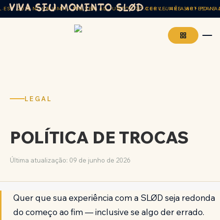
VIVA SEU MOMENTO SLØD
·
·
·
·
·
·
. 2018
NOVA LIMA / MG
SEM ADJUNTOS
70.000 L / MÊS
CERVEJARIA ARTESANAL
380+ PDVS ATI
EST
Pular para conteúdo principal
LEGAL
POLÍTICA DE TROCAS
Última atualização: 09 de junho de 2026
Quer que sua experiência com a SLØD seja redonda
do começo ao fim — inclusive se algo der errado.