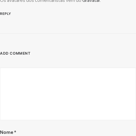
Os avatares dos comentaristas vêm do
Gravatar
.
REPLY
ADD COMMENT
Nome
*