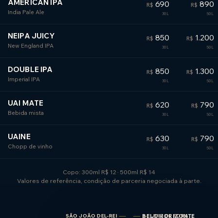
AMERICAN IPA
690
890
R$
R$
India Pale Ale
NEIPA JUICY
850
1.200
R$
R$
New England IPA
DOUBLE IPA
850
1.300
R$
R$
Imperial IPA
UAI MATE
620
790
R$
R$
Bebida mista
UAINE
630
790
R$
R$
Chopp de vinho
Copo: 300ml R$ 12 · 500ml R$ 14
Valores de referência, condição de parceria negociada à parte.
SÃO JOÃO DEL-REI
BELO HORIZONTE
JUIZ DE FORA