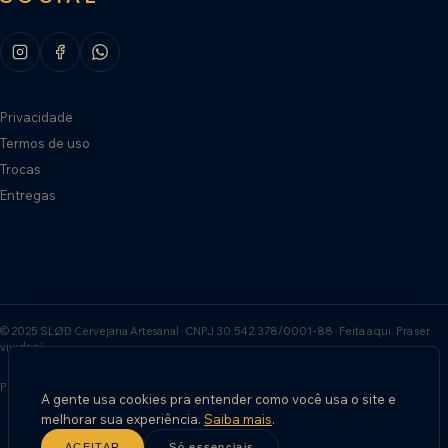
Privacidade
Termos de uso
Trocas
Entregas
© 2025 SLØD Cervejaria Artesanal · CNPJ 30.542.378/0001-88 · Feita aqui. Pra ser
vivida aí.
Política de privacidade
Termos de uso
Política de entrega
A gente usa cookies pra entender como você usa o site e
melhorar sua experiência.
Saiba mais
.
ACEITAR
Só essenciais