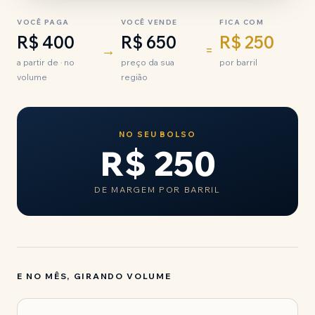
VOCÊ PAGA
VOCÊ VENDE
FICA COM
R$ 400
R$ 650
R$ 250
→
=
a partir de · no
preço da sua
por barril
volume
região
NO SEU BOLSO
R$ 250
DE MARGEM POR BARRIL
E NO MÊS, GIRANDO VOLUME