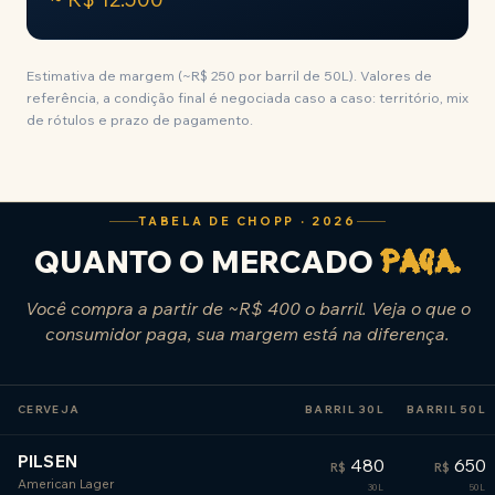
Estimativa de margem (~R$ 250 por barril de 50L). Valores de
referência, a condição final é negociada caso a caso: território, mix
de rótulos e prazo de pagamento.
TABELA DE CHOPP · 2026
QUANTO O MERCADO
paga.
Você compra a partir de ~R$ 400 o barril. Veja o que o
consumidor paga, sua margem está na diferença.
CERVEJA
BARRIL 30L
BARRIL 50L
PILSEN
480
650
R$
R$
American Lager