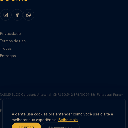
Privacidade
Termos de uso
Trocas
Entregas
© 2025 SLØD Cervejaria Artesanal · CNPJ 30.542.378/0001-88 · Feita aqui. Pra ser
vivida aí.
Política de privacidade
Termos de uso
Política de entrega
A gente usa cookies pra entender como você usa o site e
melhorar sua experiência.
Saiba mais
.
ACEITAR
Só essenciais