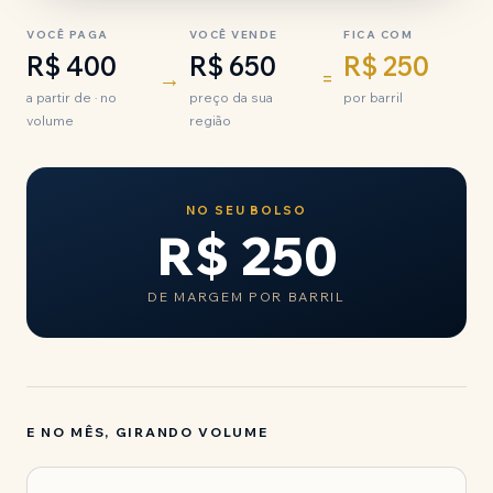
VOCÊ PAGA
VOCÊ VENDE
FICA COM
R$ 400
R$ 650
R$ 250
→
=
a partir de · no
preço da sua
por barril
volume
região
NO SEU BOLSO
R$ 250
DE MARGEM POR BARRIL
E NO MÊS, GIRANDO VOLUME