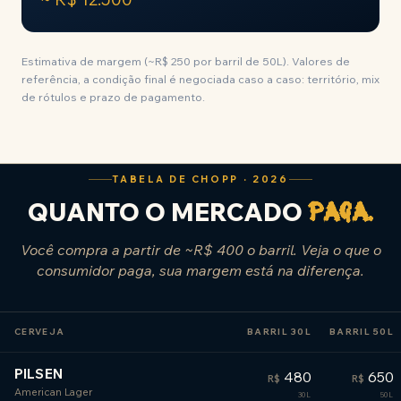
Estimativa de margem (~R$ 250 por barril de 50L). Valores de
referência, a condição final é negociada caso a caso: território, mix
de rótulos e prazo de pagamento.
TABELA DE CHOPP · 2026
QUANTO O MERCADO
paga.
Você compra a partir de ~R$ 400 o barril. Veja o que o
consumidor paga, sua margem está na diferença.
CERVEJA
BARRIL 30L
BARRIL 50L
PILSEN
480
650
R$
R$
American Lager