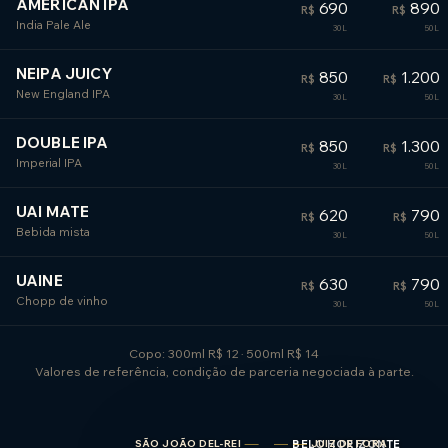
AMERICAN IPA
690
890
R$
R$
India Pale Ale
NEIPA JUICY
850
1.200
R$
R$
New England IPA
DOUBLE IPA
850
1.300
R$
R$
Imperial IPA
UAI MATE
620
790
R$
R$
Bebida mista
UAINE
630
790
R$
R$
Chopp de vinho
Copo: 300ml R$ 12 · 500ml R$ 14
Valores de referência, condição de parceria negociada à parte.
SÃO JOÃO DEL-REI
BELO HORIZONTE
JUIZ DE FORA